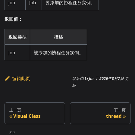
job
Job
要添加的协程任务实例。
返回值：
返回类型
描述
Job
被添加的协程任务实例。
编辑此页
最后
由
Li Jin
于
2026年8月7日
更
新
上一页
下一页
Visual Class
thread
Job