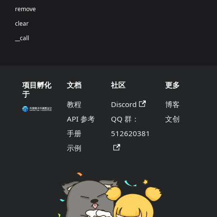
remove
clear
__call
项目孵化
文档
社区
更多
于
教程
Discord
博客
API 参考
QQ 群：
文创
手册
512620381
示例