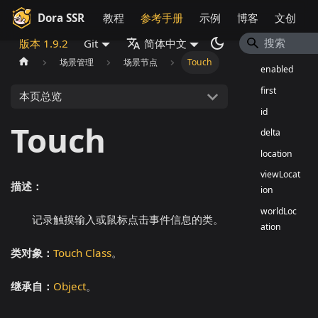
Dora SSR
教程
参考手册
示例
博客
文创
版本 1.9.2
Git
简体中文
场景管理
场景节点
Touch
enabled
first
本页总览
id
Touch
delta
location
viewLocat
描述：
ion
worldLoc
记录触摸输入或鼠标点击事件信息的类。
ation
类对象：
Touch Class
。
继承自：
Object
。