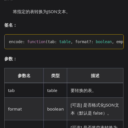
将指定的表转换为JSON文本。
签名：
encode
:
function
(
tab
:
table
,
 format?
:
boolean
,
 empty
参数：
参数名
类型
描述
tab
table
要转换的表。
[可选] 是否格式化JSON文
format
boolean
本（默认是 false）。
[可选] 是否将空表转换为