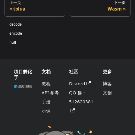
上一页
下一页
tolua
Wasm
decode
encode
null
项目孵化
文档
社区
更多
于
教程
Discord
博客
API 参考
QQ 群：
文创
手册
512620381
示例