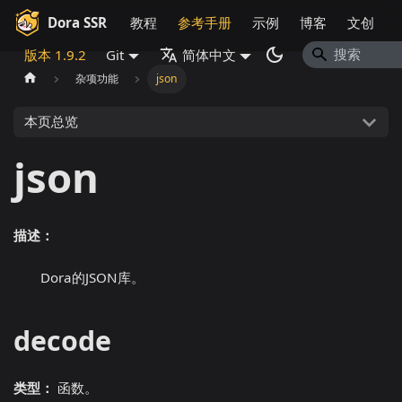
Dora SSR
教程
参考手册
示例
博客
文创
版本 1.9.2
Git
简体中文
杂项功能
json
本页总览
json
描述：
Dora的JSON库。
decode
类型：
函数。