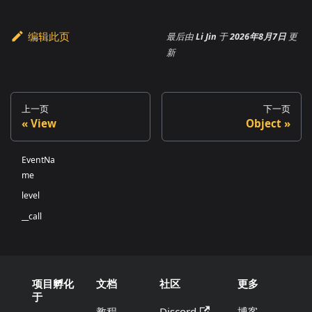
编辑此页
最后
由
Li Jin
于
2026年8月7日
更
新
上一页
下一页
View
Object
EventNa
me
level
__call
项目孵化
文档
社区
更多
于
教程
Discord
博客