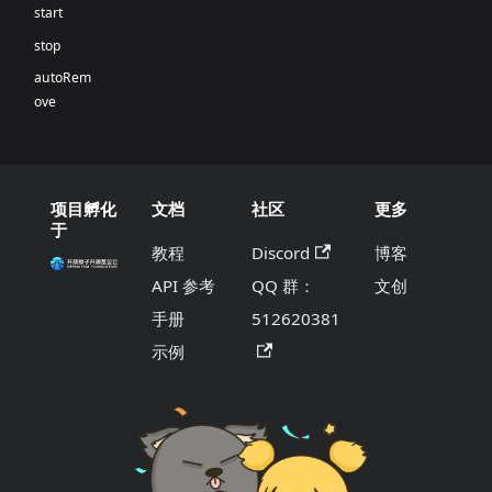
start
stop
autoRem
ove
项目孵化
文档
社区
更多
于
教程
Discord
博客
API 参考
QQ 群：
文创
手册
512620381
示例