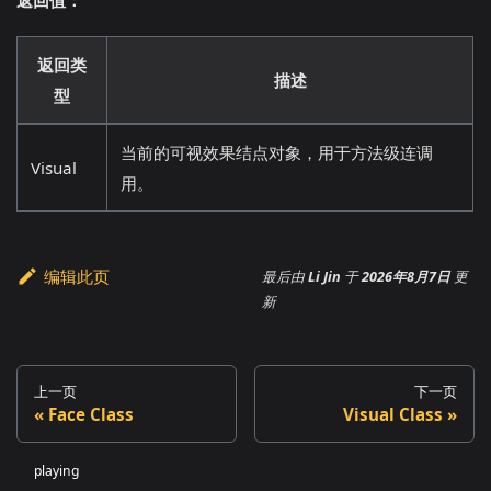
返回类
描述
型
当前的可视效果结点对象，用于方法级连调
Visual
用。
编辑此页
最后
由
Li Jin
于
2026年8月7日
更
新
上一页
下一页
Face Class
Visual Class
playing